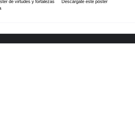
ter de virtudes y fortalezas
Descárgate este póster
a