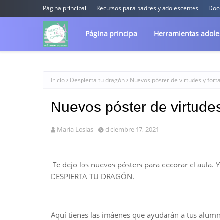
Página principal
Recursos para padres y adolescentes
Doc
Página principal
Herramientas adoles
Inicio
Despierta tu dragón
Nuevos póster de virtudes y forta
Nuevos póster de virtudes
María Losias
diciembre 17, 2021
Te dejo los nuevos pósters para decorar el aula. Ya
DESPIERTA TU DRAGÓN.
Aquí tienes las imáenes que ayudarán a tus alumnos